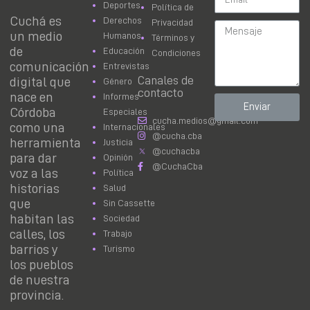
Deportes
Política de
Cuchá es
Derechos
Privacidad
un medio
Humanos
Términos y
de
Educación
Condiciones
comunicación
Entrevistas
Canales de
digital que
Género
contacto
nace en
Informes
Enviar
Córdoba
Especiales
cucha.medios@gmail.com
como una
Internacionales
@cucha.cba
herramienta
Justicia
@cuchacba
para dar
Opinión
@CuchaCba
voz a las
Política
historias
Salud
que
Sin Cassette
habitan las
Sociedad
calles, los
Trabajo
barrios y
Turismo
los pueblos
de nuestra
provincia.