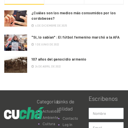
¿Cuáles son los medios más consumidos por los
cordobeses?
4 DE DICIEMBRE DE 2025
“Si, lo sabían” : El fútbol femenino marchó a la AFA
1 DE JUNIO DE 2022
107 años del genocidio armenio
24 DE ABRIL DE 2022
Escribenos
Categorías
Links de
utilidad
Actualidad
Ambiente
Contacto
Cultura
Log In