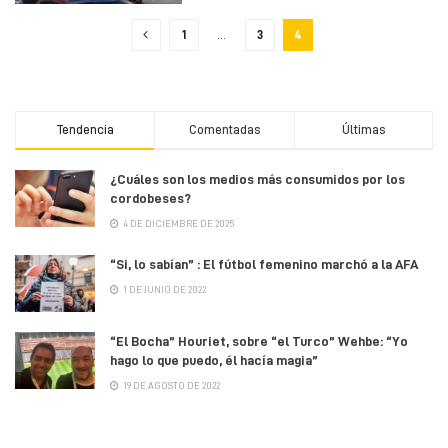
1
…
3
4
Tendencia
Comentadas
Últimas
¿Cuáles son los medios más consumidos por los
cordobeses?
4 DE DICIEMBRE DE 2025
“Si, lo sabían” : El fútbol femenino marchó a la AFA
1 DE JUNIO DE 2022
“El Bocha” Houriet, sobre “el Turco” Wehbe: “Yo
hago lo que puedo, él hacía magia”
19 DE AGOSTO DE 2022