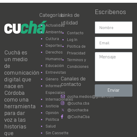
Escribenos
Categorías
Links de
utilidad
Actualidad
Ambiente
Contacto
Cultura
Log In
Deportes
Política de
Cuchá es
Derechos
Privacidad
un medio
Humanos
Términos y
de
Educación
Condiciones
comunicación
Entrevistas
Canales de
digital que
Género
contacto
nace en
Informes
Enviar
Córdoba
Especiales
cucha.medios@gmail.com
como una
Internacionales
@cucha.cba
herramienta
Justicia
@cuchacba
para dar
Opinión
@CuchaCba
voz a las
Política
historias
Salud
que
Sin Cassette