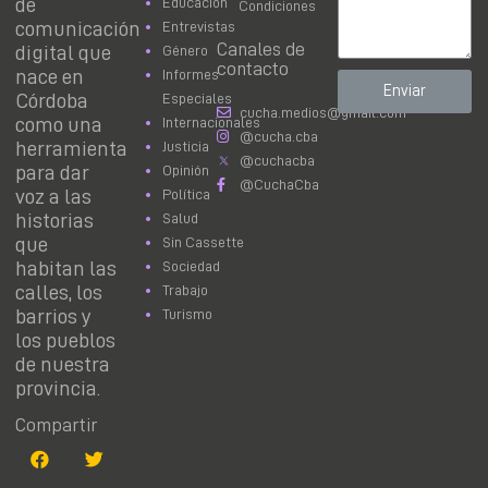
de
Educación
Condiciones
comunicación
Entrevistas
Canales de
digital que
Género
contacto
nace en
Informes
Enviar
Córdoba
Especiales
cucha.medios@gmail.com
como una
Internacionales
@cucha.cba
herramienta
Justicia
@cuchacba
para dar
Opinión
@CuchaCba
voz a las
Política
historias
Salud
que
Sin Cassette
habitan las
Sociedad
calles, los
Trabajo
barrios y
Turismo
los pueblos
de nuestra
provincia.
Compartir