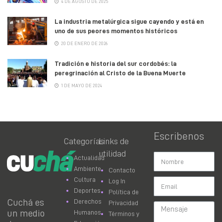
4 DE AGOSTO DE 2025
La industria metalúrgica sigue cayendo y está en
uno de sus peores momentos históricos
20 DE ENERO DE 2026
Tradición e historia del sur cordobés: la
peregrinación al Cristo de la Buena Muerte
1 DE MAYO DE 2024
Escribenos
Categorías
Links de
utilidad
Actualidad
Ambiente
Contacto
Cultura
Log In
Deportes
Política de
Cuchá es
Derechos
Privacidad
un medio
Humanos
Términos y