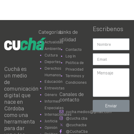
Escribenos
Categorías
Links de
utilidad
Actualidad
Ambiente
Contacto
Cultura
Log In
Deportes
Política de
Cuchá es
Derechos
Privacidad
un medio
Humanos
Términos y
de
Educación
Condiciones
comunicación
Entrevistas
Canales de
digital que
Género
contacto
nace en
Informes
Enviar
Córdoba
Especiales
cucha.medios@gmail.com
como una
Internacionales
@cucha.cba
herramienta
Justicia
@cuchacba
para dar
Opinión
@CuchaCba