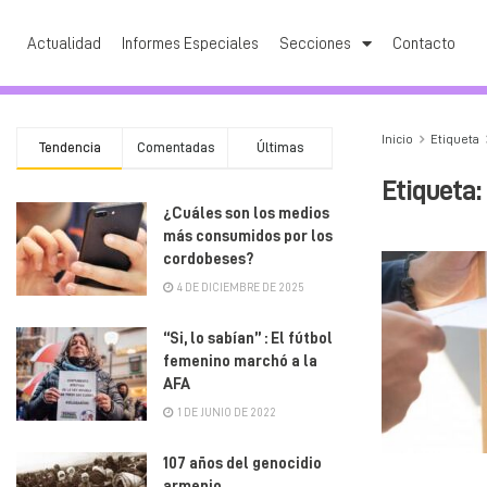
Actualidad
Informes Especiales
Secciones
Contacto
Inicio
Etiqueta
Tendencia
Comentadas
Últimas
Etiqueta:
¿Cuáles son los medios
más consumidos por los
cordobeses?
4 DE DICIEMBRE DE 2025
“Si, lo sabían” : El fútbol
femenino marchó a la
AFA
1 DE JUNIO DE 2022
107 años del genocidio
armenio