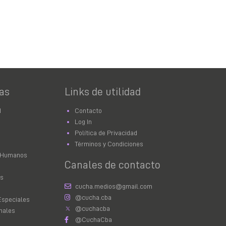
as
Links de utilidad
d
Contacto
Log In
Política de Privacidad
Términos y Condiciones
 Humanos
Canales de contacto
as
cucha.medios@gmail.com
@cucha.cba
Especiales
@cuchacba
nales
@CuchaCba