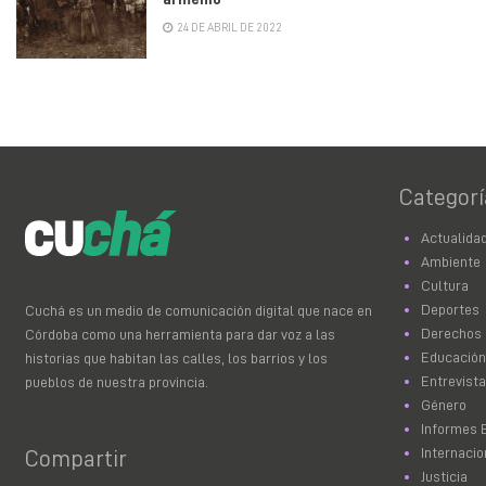
24 DE ABRIL DE 2022
Categorí
Actualida
Ambiente
Cultura
Deportes
Cuchá es un medio de comunicación digital que nace en
Derechos
Córdoba como una herramienta para dar voz a las
Educación
historias que habitan las calles, los barrios y los
Entrevist
pueblos de nuestra provincia.
Género
Informes 
Internacio
Compartir
Justicia