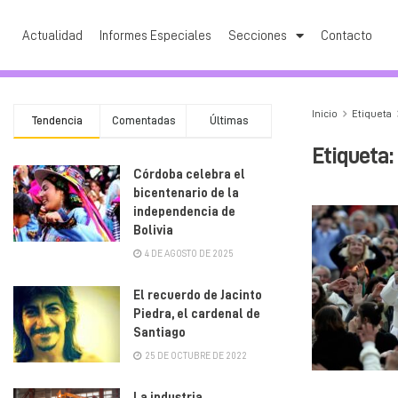
Actualidad
Informes Especiales
Secciones
Contacto
Inicio
Etiqueta
Tendencia
Comentadas
Últimas
Etiqueta:
Córdoba celebra el
bicentenario de la
independencia de
Bolivia
4 DE AGOSTO DE 2025
El recuerdo de Jacinto
Piedra, el cardenal de
Santiago
25 DE OCTUBRE DE 2022
La industria