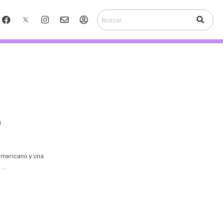
o
oamericano y una
...