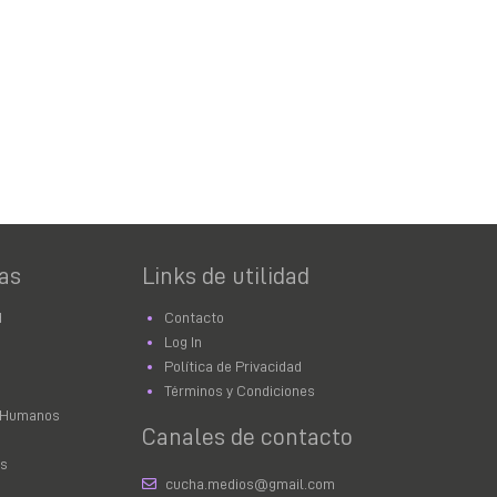
as
Links de utilidad
d
Contacto
Log In
Política de Privacidad
Términos y Condiciones
 Humanos
Canales de contacto
as
cucha.medios@gmail.com