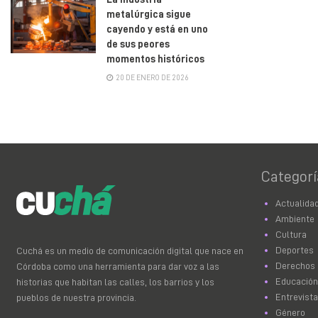
metalúrgica sigue
cayendo y está en uno
de sus peores
momentos históricos
20 DE ENERO DE 2026
Categorí
Actualida
Ambiente
Cultura
Deportes
Cuchá es un medio de comunicación digital que nace en
Derechos
Córdoba como una herramienta para dar voz a las
Educación
historias que habitan las calles, los barrios y los
Entrevist
pueblos de nuestra provincia.
Género