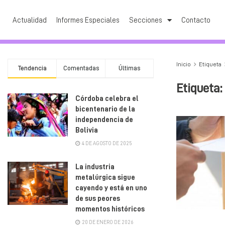
Actualidad
Informes Especiales
Secciones
Contacto
Inicio
Etiqueta
Tendencia
Comentadas
Últimas
Etiqueta:
Córdoba celebra el
bicentenario de la
independencia de
Bolivia
4 DE AGOSTO DE 2025
La industria
metalúrgica sigue
cayendo y está en uno
de sus peores
momentos históricos
20 DE ENERO DE 2026