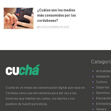
¿Cuáles son los medios
más consumidos por los
cordobeses?
4 DE DICIEMBRE DE 2025
Categorí
Actualida
Ambiente
Cultura
Deportes
Cuchá es un medio de comunicación digital que nace en
Derechos
Córdoba como una herramienta para dar voz a las
Educación
historias que habitan las calles, los barrios y los
Entrevist
pueblos de nuestra provincia.
Género