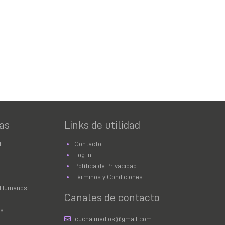
as
Links de utilidad
d
Contacto
Log In
Política de Privacidad
Términos y Condiciones
 Humanos
Canales de contacto
as
cucha.medios@gmail.com