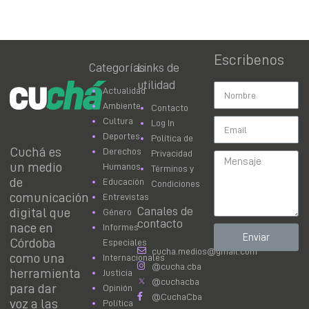
Escribenos
Categorías
Links de
utilidad
Actualidad
Ambiente
Contacto
Cultura
Log In
Deportes
Política de
Cuchá es
Derechos
Privacidad
un medio
Humanos
Términos y
de
Educación
Condiciones
comunicación
Entrevistas
Canales de
digital que
Género
contacto
nace en
Informes
Enviar
Córdoba
Especiales
cucha.medios@gmail.com
como una
Internacionales
@cucha.cba
herramienta
Justicia
@cuchacba
para dar
Opinión
@CuchaCba
voz a las
Política