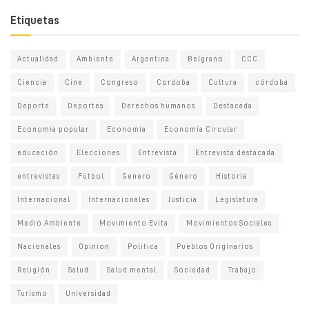
Etiquetas
Actualidad
Ambiente
Argentina
Belgrano
CCC
Ciencia
Cine
Congreso
Cordoba
Cultura
córdoba
Deporte
Deportes
Derechos humanos
Destacada
Economia popular
Economía
Economía Circular
educación
Elecciones
Entrevista
Entrevista destacada
entrevistas
Fútbol
Genero
Género
Historia
Internacional
Internacionales
Justicia
Legislatura
Medio Ambiente
Movimiento Evita
Movimientos Sociales
Nacionales
Opinion
Politica
Pueblos Originarios
Religión
Salud
Salud mental
Sociedad
Trabajo
Turismo
Universidad