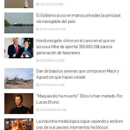
7 DE JULIO DE 2026
El Gobierno puso en manos privadas la principal
vía navegable del país
20 DE JUNIO DE 2026
Hondurasgate: cómo es el caso en el que se
acusa a Milei de aportar 350.000 US$ para la
generación de fakenews
27 DE MAYO DE 2026
Dan de baja los aviones que compraron Macri y
Aguad sin que hayan volado
21 DE MAYO DE 2026
“Maquiavelo ha muerto”. Ellos lo han matado. Por
Lucas Bruno.
22 DE ENERO DE 2026
La industria metalúrgica sigue cayendo y está en
uno de sus peores momentos históricos