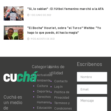
“Si, lo sabían” : El fútbol femenino marchó a la AFA
1 DE JUNIO DE 2022
“El Bocha” Houriet, sobre “el Turco” Wehbe: “Yo
hago lo que puedo, él hacía magia”
19 DE AGOSTO DE 2022
Escribenos
Categorías
Links de
utilidad
Actualidad
Ambiente
Contacto
Cultura
Log In
Deportes
Política de
Cuchá es
Derechos
Privacidad
un medio
Humanos
Términos y
de
Educación
Condiciones