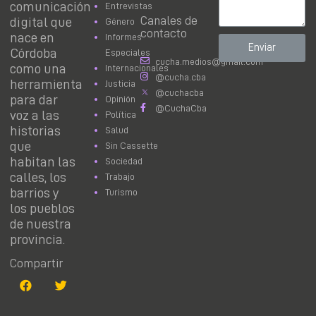
comunicación
Entrevistas
Canales de
digital que
Género
contacto
nace en
Informes
Enviar
Córdoba
Especiales
cucha.medios@gmail.com
como una
Internacionales
@cucha.cba
herramienta
Justicia
@cuchacba
para dar
Opinión
@CuchaCba
voz a las
Política
historias
Salud
que
Sin Cassette
habitan las
Sociedad
calles, los
Trabajo
barrios y
Turismo
los pueblos
de nuestra
provincia.
Compartir