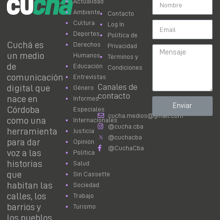
Actualidad
Ambiente
Contacto
Cultura
Log In
Deportes
Política de
Cuchá es
Derechos
Privacidad
un medio
Humanos
Términos y
de
Educación
Condiciones
comunicación
Entrevistas
Canales de
digital que
Género
contacto
nace en
Informes
Enviar
Córdoba
Especiales
cucha.medios@gmail.com
como una
Internacionales
@cucha.cba
herramienta
Justicia
@cuchacba
para dar
Opinión
@CuchaCba
voz a las
Política
historias
Salud
que
Sin Cassette
habitan las
Sociedad
calles, los
Trabajo
barrios y
Turismo
los pueblos