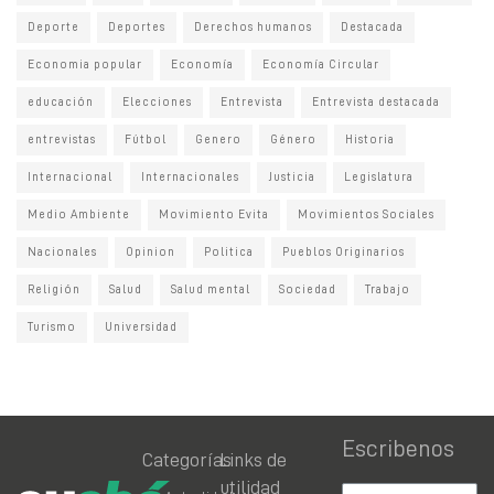
Deporte
Deportes
Derechos humanos
Destacada
Economia popular
Economía
Economía Circular
educación
Elecciones
Entrevista
Entrevista destacada
entrevistas
Fútbol
Genero
Género
Historia
Internacional
Internacionales
Justicia
Legislatura
Medio Ambiente
Movimiento Evita
Movimientos Sociales
Nacionales
Opinion
Politica
Pueblos Originarios
Religión
Salud
Salud mental
Sociedad
Trabajo
Turismo
Universidad
Escribenos
Categorías
Links de
utilidad