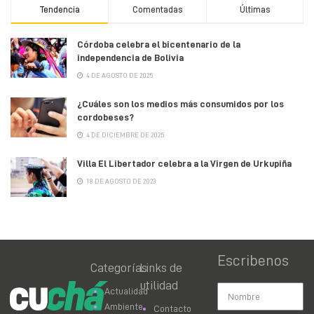
Tendencia
Comentadas
Últimas
Córdoba celebra el bicentenario de la
independencia de Bolivia
4 DE AGOSTO DE 2025
¿Cuáles son los medios más consumidos por los
cordobeses?
4 DE DICIEMBRE DE 2025
Villa El Libertador celebra a la Virgen de Urkupiña
18 DE AGOSTO DE 2023
Escribenos
Categorías
Links de
utilidad
Actualidad
Ambiente
Contacto