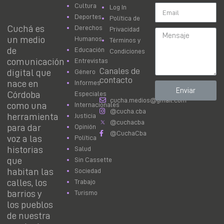
Cultura
Log In
Deportes
Política de
Cuchá es
Derechos
Privacidad
un medio
Humanos
Términos y
de
Educación
Condiciones
comunicación
Entrevistas
Canales de
digital que
Género
contacto
nace en
Informes
Enviar
Córdoba
Especiales
cucha.medios@gmail.com
como una
Internacionales
@cucha.cba
herramienta
Justicia
@cuchacba
para dar
Opinión
@CuchaCba
voz a las
Política
historias
Salud
que
Sin Cassette
habitan las
Sociedad
calles, los
Trabajo
barrios y
Turismo
los pueblos
de nuestra