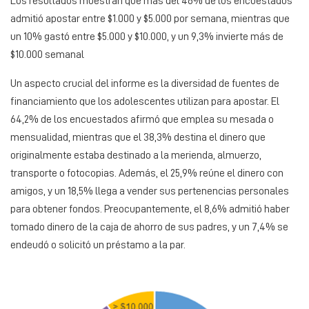
Los resultados muestran que más del 46% de los encuestados
admitió apostar entre $1.000 y $5.000 por semana, mientras que
un 10% gastó entre $5.000 y $10.000, y un 9,3% invierte más de
$10.000 semanal
Un aspecto crucial del informe es la diversidad de fuentes de
financiamiento que los adolescentes utilizan para apostar. El
64,2% de los encuestados afirmó que emplea su mesada o
mensualidad, mientras que el 38,3% destina el dinero que
originalmente estaba destinado a la merienda, almuerzo,
transporte o fotocopias. Además, el 25,9% reúne el dinero con
amigos, y un 18,5% llega a vender sus pertenencias personales
para obtener fondos. Preocupantemente, el 8,6% admitió haber
tomado dinero de la caja de ahorro de sus padres, y un 7,4% se
endeudó o solicitó un préstamo a la par.