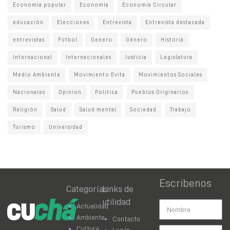
Economia popular
Economía
Economía Circular
educación
Elecciones
Entrevista
Entrevista destacada
entrevistas
Fútbol
Genero
Género
Historia
Internacional
Internacionales
Justicia
Legislatura
Medio Ambiente
Movimiento Evita
Movimientos Sociales
Nacionales
Opinion
Politica
Pueblos Originarios
Religión
Salud
Salud mental
Sociedad
Trabajo
Turismo
Universidad
Escribenos
Categorías
Links de
utilidad
Actualidad
Ambiente
Contacto
Cultura
Log In