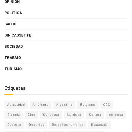
OPINIÓN
POLÍTICA
SALUD
SIN CASSETTE
SOCIEDAD
TRABAJO
TURISMO
Etiquetas
Actualidad
Ambiente
Argentina
Belgrano
CCC
Ciencia
Cine
Congreso
Cordoba
Cultura
córdoba
Deporte
Deportes
Derechos humanos
Destacada