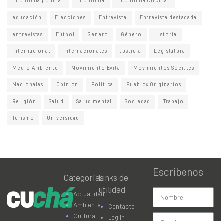
Economia popular
Economía
Economía Circular
educación
Elecciones
Entrevista
Entrevista destacada
entrevistas
Fútbol
Genero
Género
Historia
Internacional
Internacionales
Justicia
Legislatura
Medio Ambiente
Movimiento Evita
Movimientos Sociales
Nacionales
Opinion
Politica
Pueblos Originarios
Religión
Salud
Salud mental
Sociedad
Trabajo
Turismo
Universidad
Escribenos
Categorías
Links de
utilidad
Actualidad
Ambiente
Contacto
Cultura
Log In