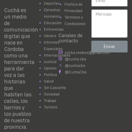
Deportes
Política de
Cuchá es
Derechos
Privacidad
un medio
Humanos
Términos y
de
Educación
Condiciones
comunicación
Entrevistas
Canales de
digital que
Género
contacto
nace en
Informes
Enviar
Córdoba
Especiales
cucha.medios@gmail.com
como una
Internacionales
@cucha.cba
herramienta
Justicia
@cuchacba
para dar
Opinión
@CuchaCba
voz a las
Política
historias
Salud
que
Sin Cassette
habitan las
Sociedad
calles, los
Trabajo
barrios y
Turismo
los pueblos
de nuestra
provincia.