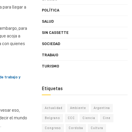
a para llegar a
POLÍTICA
SALUD
n embargo, para
SIN CASSETTE
que acoja a
la con quienes
SOCIEDAD
TRABAJO
TURISMO
de trabajo y
Etiquetas
Actualidad
Ambiente
Argentina
avesar eso,
decir el mundo
Belgrano
CCC
Ciencia
Cine
.
Congreso
Cordoba
Cultura