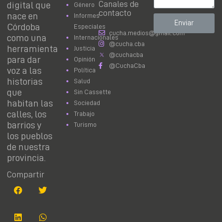
Canales de
digital que
Género
contacto
nace en
Informes
Enviar
Córdoba
Especiales
cucha.medios@gmail.com
como una
Internacionales
@cucha.cba
herramienta
Justicia
@cuchacba
para dar
Opinión
@CuchaCba
voz a las
Política
historias
Salud
que
Sin Cassette
habitan las
Sociedad
calles, los
Trabajo
barrios y
Turismo
los pueblos
de nuestra
provincia.
Compartir