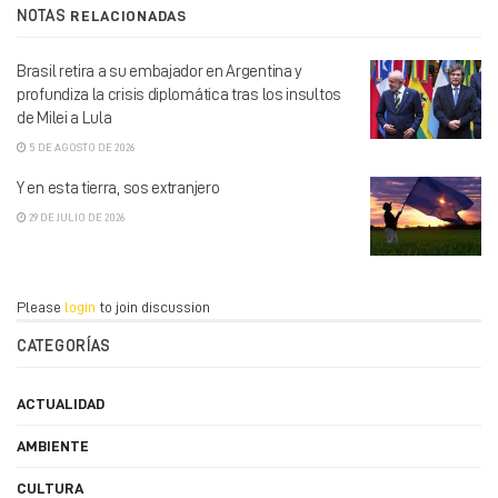
NOTAS
RELACIONADAS
Brasil retira a su embajador en Argentina y
profundiza la crisis diplomática tras los insultos
de Milei a Lula
5 DE AGOSTO DE 2026
Y en esta tierra, sos extranjero
29 DE JULIO DE 2026
Please
login
to join discussion
CATEGORÍAS
ACTUALIDAD
AMBIENTE
CULTURA