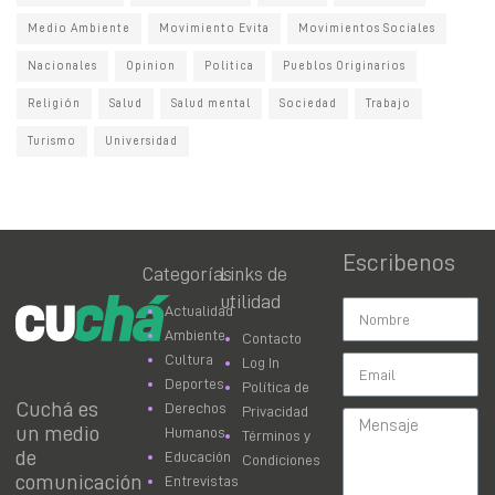
Medio Ambiente
Movimiento Evita
Movimientos Sociales
Nacionales
Opinion
Politica
Pueblos Originarios
Religión
Salud
Salud mental
Sociedad
Trabajo
Turismo
Universidad
Escribenos
Categorías
Links de
utilidad
Actualidad
Ambiente
Contacto
Cultura
Log In
Deportes
Política de
Cuchá es
Derechos
Privacidad
un medio
Humanos
Términos y
de
Educación
Condiciones
comunicación
Entrevistas