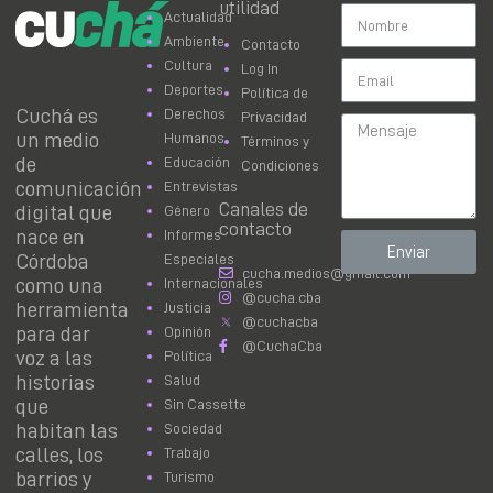
utilidad
Actualidad
Ambiente
Contacto
Cultura
Log In
Deportes
Política de
Cuchá es
Derechos
Privacidad
un medio
Humanos
Términos y
de
Educación
Condiciones
comunicación
Entrevistas
Canales de
digital que
Género
contacto
nace en
Informes
Enviar
Córdoba
Especiales
cucha.medios@gmail.com
como una
Internacionales
@cucha.cba
herramienta
Justicia
@cuchacba
para dar
Opinión
@CuchaCba
voz a las
Política
historias
Salud
que
Sin Cassette
habitan las
Sociedad
calles, los
Trabajo
barrios y
Turismo