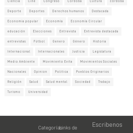
Ciencia
Cine
Congreso
Cordoba
Cultura
córdoba
Deporte
Deportes
Derechos humanos
Destacada
Economia popular
Economía
Economía Circular
educación
Elecciones
Entrevista
Entrevista destacada
entrevistas
Fútbol
Genero
Género
Historia
Internacional
Internacionales
Justicia
Legislatura
Medio Ambiente
Movimiento Evita
Movimientos Sociales
Nacionales
Opinion
Politica
Pueblos Originarios
Religión
Salud
Salud mental
Sociedad
Trabajo
Turismo
Universidad
Escribenos
Categorías
Links de