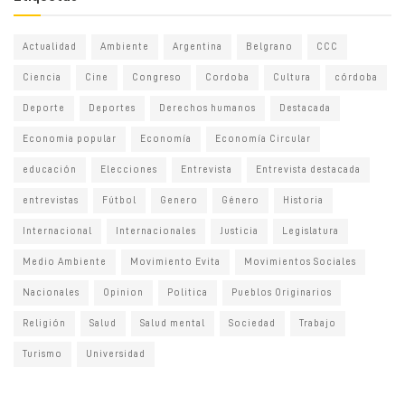
Actualidad
Ambiente
Argentina
Belgrano
CCC
Ciencia
Cine
Congreso
Cordoba
Cultura
córdoba
Deporte
Deportes
Derechos humanos
Destacada
Economia popular
Economía
Economía Circular
educación
Elecciones
Entrevista
Entrevista destacada
entrevistas
Fútbol
Genero
Género
Historia
Internacional
Internacionales
Justicia
Legislatura
Medio Ambiente
Movimiento Evita
Movimientos Sociales
Nacionales
Opinion
Politica
Pueblos Originarios
Religión
Salud
Salud mental
Sociedad
Trabajo
Turismo
Universidad