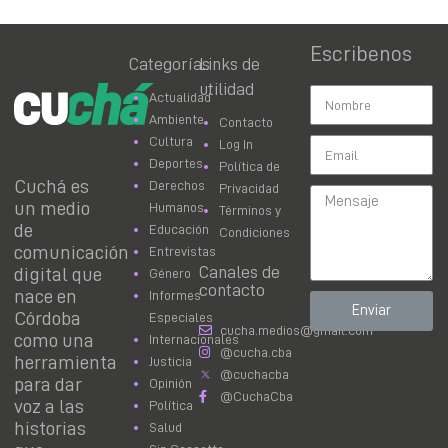
Escribenos
Categorías
Links de
utilidad
Actualidad
Ambiente
Contacto
Cultura
Log In
Deportes
Política de
Cuchá es
Derechos
Privacidad
un medio
Humanos
Términos y
de
Educación
Condiciones
comunicación
Entrevistas
Canales de
digital que
Género
contacto
nace en
Informes
Enviar
Córdoba
Especiales
cucha.medios@gmail.com
como una
Internacionales
@cucha.cba
herramienta
Justicia
@cuchacba
para dar
Opinión
@CuchaCba
voz a las
Política
historias
Salud