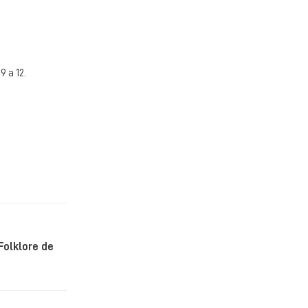
 a 12.
Folklore de