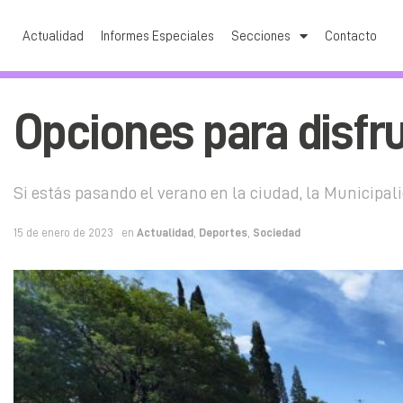
Actualidad
Informes Especiales
Secciones
Contacto
Opciones para disfru
Si estás pasando el verano en la ciudad, la Municipal
15 de enero de 2023
en
Actualidad
,
Deportes
,
Sociedad