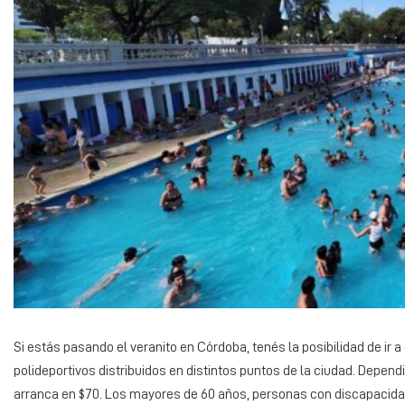
Si estás pasando el veranito en Córdoba, tenés la posibilidad de ir 
polideportivos distribuidos en distintos puntos de la ciudad. Dependi
arranca en $70. Los mayores de 60 años, personas con discapacida