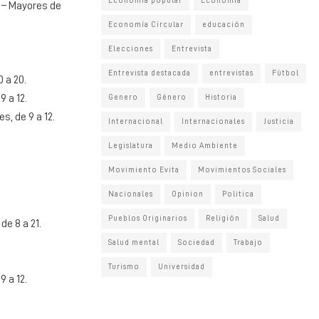
Economia popular
Economía
0 – Mayores de
Economía Circular
educación
Elecciones
Entrevista
Entrevista destacada
entrevistas
Fútbol
 a 20.
 a 12.
Genero
Género
Historia
s, de 9 a 12.
Internacional
Internacionales
Justicia
Legislatura
Medio Ambiente
Movimiento Evita
Movimientos Sociales
Nacionales
Opinion
Politica
Pueblos Originarios
Religión
Salud
de 8 a 21.
Salud mental
Sociedad
Trabajo
Turismo
Universidad
 a 12.