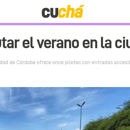
tar el verano en la c
idad de Córdoba ofrece once piletas con entradas accesib