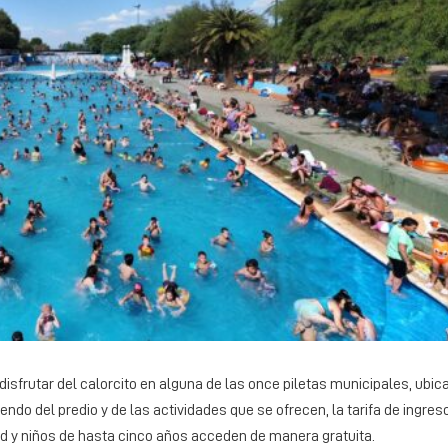
a disfrutar del calorcito en alguna de las once piletas municipales, ubi
endo del predio y de las actividades que se ofrecen, la tarifa de ingre
d y niños de hasta cinco años acceden de manera gratuita.