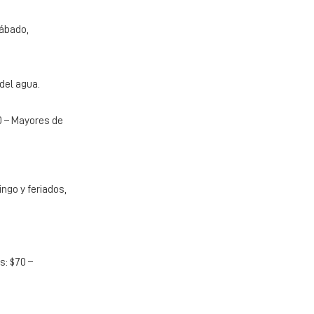
Sábado,
del agua.
70 – Mayores de
ngo y feriados,
s: $70 –