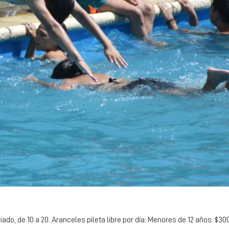
iado, de 10 a 20. Aranceles pileta libre por día: Menores de 12 años: $3