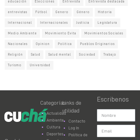
educación
Elecciones
Entrevista
Entrevista destacada
entrevistas
Fútbol
Genero
Género
Historia
Internacional
Internacionales
Justicia
Legislatura
Medio Ambiente
Movimiento Evita
Movimientos Sociales
Nacionales
Opinion
Politica
Pueblos Originarios
Religión
Salud
Salud mental
Sociedad
Trabajo
Turismo
Universidad
Escribenos
Categorías
Links de
utilidad
Actualidad
Ambiente
Contacto
Cultura
Log In
Deportes
Política de