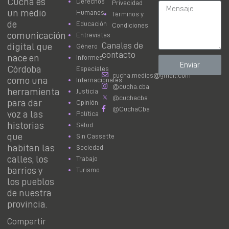
Cuchá es
Derechos
Privacidad
un medio
Humanos
Términos y
de
Educación
Condiciones
comunicación
Entrevistas
Canales de
digital que
Género
contacto
nace en
Informes
Enviar
Córdoba
Especiales
cucha.medios@gmail.com
como una
Internacionales
@cucha.cba
herramienta
Justicia
@cuchacba
para dar
Opinión
@CuchaCba
voz a las
Política
historias
Salud
que
Sin Cassette
habitan las
Sociedad
calles, los
Trabajo
barrios y
Turismo
los pueblos
de nuestra
provincia.
Compartir