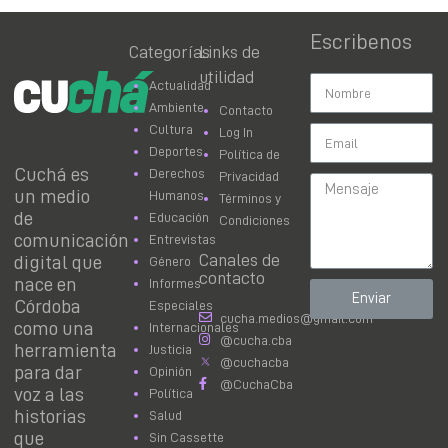
Escribenos
Categorías
Links de
utilidad
Actualidad
Ambiente
Contacto
Cultura
Log In
Deportes
Política de
Cuchá es
Derechos
Privacidad
un medio
Humanos
Términos y
de
Educación
Condiciones
comunicación
Entrevistas
Canales de
digital que
Género
contacto
nace en
Informes
Enviar
Córdoba
Especiales
cucha.medios@gmail.com
como una
Internacionales
@cucha.cba
herramienta
Justicia
@cuchacba
para dar
Opinión
@CuchaCba
voz a las
Política
historias
Salud
que
Sin Cassette