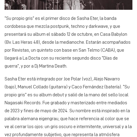
“Su propio gris” es el primer disco de Sasha Eter, la banda
cordobesa que mezcla postpunk, techno y darkwave, y que
presentará su album el sábado 12 de octubre, en Casa Babylon
(Bv. Las Heras 48), desde la medianoche. Estarán acompañados
por Revistas, un quinteto con base en San Telmo (CABA), que
llegará a La Docta con su reciente segundo disco “Días de
guerra”, y por a Dj Martina Death.
Sasha Eter está integrado por Joe Polar (voz), Alejo Navarro
(bajo), Manuel Collado (guitarra) y Caco Fernández (batería). “Su
propio gris” es su album debut y salió de la mano del sello local
Nagasaki Records. Fue grabado y masterizado entre mediados
de 2023 y fines de mayo de 2024. Su nombre está inspirado en la
palabra alemana eigengrau, que hace referencia al color que se
ve al cerrar los ojos: un gris oscuro e intermitente, universal y a la
vez profundamente subjetivo, que representa la atmósfera