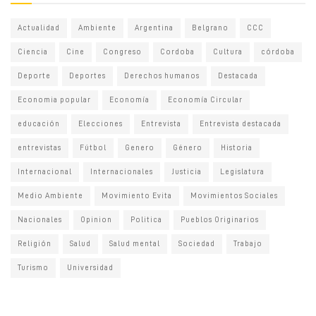
Actualidad
Ambiente
Argentina
Belgrano
CCC
Ciencia
Cine
Congreso
Cordoba
Cultura
córdoba
Deporte
Deportes
Derechos humanos
Destacada
Economia popular
Economía
Economía Circular
educación
Elecciones
Entrevista
Entrevista destacada
entrevistas
Fútbol
Genero
Género
Historia
Internacional
Internacionales
Justicia
Legislatura
Medio Ambiente
Movimiento Evita
Movimientos Sociales
Nacionales
Opinion
Politica
Pueblos Originarios
Religión
Salud
Salud mental
Sociedad
Trabajo
Turismo
Universidad