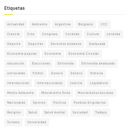
Etiquetas
Actualidad
Ambiente
Argentina
Belgrano
CCC
Ciencia
Cine
Congreso
Cordoba
Cultura
córdoba
Deporte
Deportes
Derechos humanos
Destacada
Economia popular
Economía
Economía Circular
educación
Elecciones
Entrevista
Entrevista destacada
entrevistas
Fútbol
Genero
Género
Historia
Internacional
Internacionales
Justicia
Legislatura
Medio Ambiente
Movimiento Evita
Movimientos Sociales
Nacionales
Opinion
Politica
Pueblos Originarios
Religión
Salud
Salud mental
Sociedad
Trabajo
Turismo
Universidad