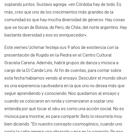
soplando juntos. Gustavo agrega: «en Córdoba hay de todo. Es
más, creo que uno de los crecimientos más grandes de la
comunidad es que hay mucha diversidad de géneros. Hay cosas
que se tocan de Bolivia, de Perú, de Chile, del norte argentino. Hay
bastante diversidad y eso es enriquecedor».
Este viernes Uchimar festeja sus 9 años de existencia con la
presentación de Rugido en la Piedra en el Centro Cultural
Graciela Carena. Además, habrá grupos de danza y música a
cargo de la DJ Cande Lirio. Al fin de cuentas, para contar sobre
esta fecha habíamos venido al ensayo. Descubrir el mundo sikuri
es una experiencia cautivadora en la que uno no desea más que
seguir aprendiendo y conociendo. Nos quedamos al ensayo y
cuando se colocaron en ronda y comenzaron a soplar uno
entendía por qué tocar el siku es como una acción social. No es
música para mostrar, es para compartir. Beto lo resumiría muy
bien diciendo: “En nuestro concepto cosmogónico, cuando uno
sopla la caña genera una vibración y esa es la conexión. Po eso