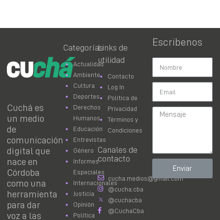
Escribenos
Categorías
Links de
utilidad
Actualidad
Ambiente
Contacto
Cultura
Log In
Deportes
Política de
Cuchá es
Derechos
Privacidad
un medio
Humanos
Términos y
de
Educación
Condiciones
comunicación
Entrevistas
Canales de
digital que
Género
contacto
nace en
Informes
Enviar
Córdoba
Especiales
cucha.medios@gmail.com
como una
Internacionales
@cucha.cba
herramienta
Justicia
@cuchacba
para dar
Opinión
@CuchaCba
voz a las
Política