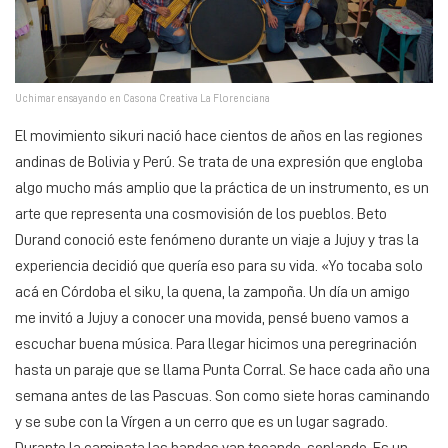
Uchimar ensayando en Casona Creativa La Florenciana
El movimiento sikuri nació hace cientos de años en las regiones
andinas de Bolivia y Perú. Se trata de una expresión que engloba
algo mucho más amplio que la práctica de un instrumento, es un
arte que representa una cosmovisión de los pueblos. Beto
Durand conoció este fenómeno durante un viaje a Jujuy y tras la
experiencia decidió que quería eso para su vida. «Yo tocaba solo
acá en Córdoba el siku, la quena, la zampoña. Un día un amigo
me invitó a Jujuy a conocer una movida, pensé bueno vamos a
escuchar buena música. Para llegar hicimos una peregrinación
hasta un paraje que se llama Punta Corral. Se hace cada año una
semana antes de las Pascuas. Son como siete horas caminando
y se sube con la Vírgen a un cerro que es un lugar sagrado.
Durante la caminata las bandas van tocando, soplando. Es un