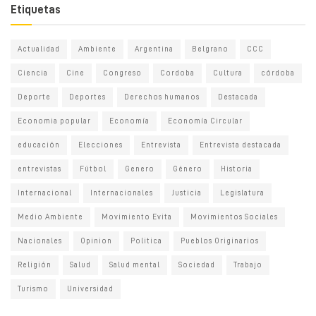
Etiquetas
Actualidad
Ambiente
Argentina
Belgrano
CCC
Ciencia
Cine
Congreso
Cordoba
Cultura
córdoba
Deporte
Deportes
Derechos humanos
Destacada
Economia popular
Economía
Economía Circular
educación
Elecciones
Entrevista
Entrevista destacada
entrevistas
Fútbol
Genero
Género
Historia
Internacional
Internacionales
Justicia
Legislatura
Medio Ambiente
Movimiento Evita
Movimientos Sociales
Nacionales
Opinion
Politica
Pueblos Originarios
Religión
Salud
Salud mental
Sociedad
Trabajo
Turismo
Universidad