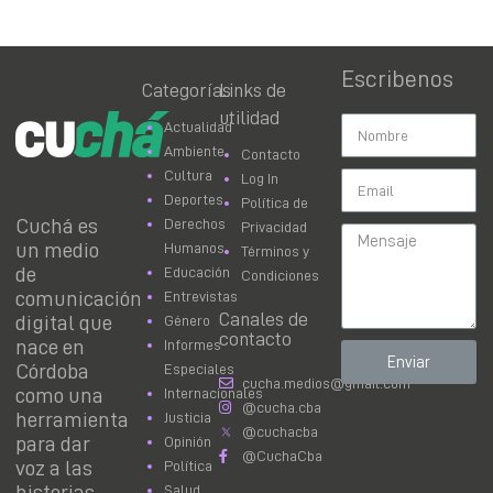
Escribenos
Categorías
Links de
utilidad
Actualidad
Ambiente
Contacto
Cultura
Log In
Deportes
Política de
Cuchá es
Derechos
Privacidad
un medio
Humanos
Términos y
de
Educación
Condiciones
comunicación
Entrevistas
Canales de
digital que
Género
contacto
nace en
Informes
Enviar
Córdoba
Especiales
cucha.medios@gmail.com
como una
Internacionales
@cucha.cba
herramienta
Justicia
@cuchacba
para dar
Opinión
@CuchaCba
voz a las
Política
historias
Salud