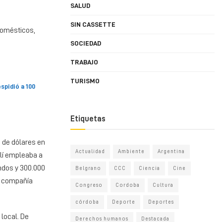
SALUD
SIN CASSETTE
odomésticos,
SOCIEDAD
TRABAJO
TURISMO
espidió a 100
Etiquetas
s de dólares en
Actualidad
Ambiente
Argentina
lí empleaba a
undos y 300.000
Belgrano
CCC
Ciencia
Cine
La compañía
Congreso
Cordoba
Cultura
córdoba
Deporte
Deportes
local. De
Derechos humanos
Destacada