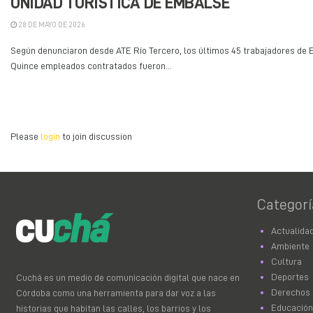
UNIDAD TURÍSTICA DE EMBALSE
28 DE MAYO DE 2026
Según denunciaron desde ATE Río Tercero, los últimos 45 trabajadores de 
Quince empleados contratados fueron...
Please
login
to join discussion
Categorí
Actualida
Ambiente
Cultura
Deportes
Cuchá es un medio de comunicación digital que nace en
Derechos
Córdoba como una herramienta para dar voz a las
Educación
historias que habitan las calles, los barrios y los