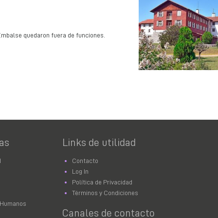
Embalse quedaron fuera de funciones.
as
Links de utilidad
d
Contacto
Log In
Política de Privacidad
Términos y Condiciones
 Humanos
Canales de contacto