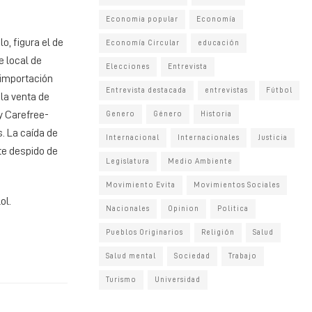
Economia popular
Economía
o, figura el de
Economía Circular
educación
e local de
Elecciones
Entrevista
 importación
Entrevista destacada
entrevistas
Fútbol
 la venta de
y Carefree-
Genero
Género
Historia
. La caída de
Internacional
Internacionales
Justicia
nte despido de
Legislatura
Medio Ambiente
Movimiento Evita
Movimientos Sociales
ol.
Nacionales
Opinion
Politica
Pueblos Originarios
Religión
Salud
Salud mental
Sociedad
Trabajo
Turismo
Universidad