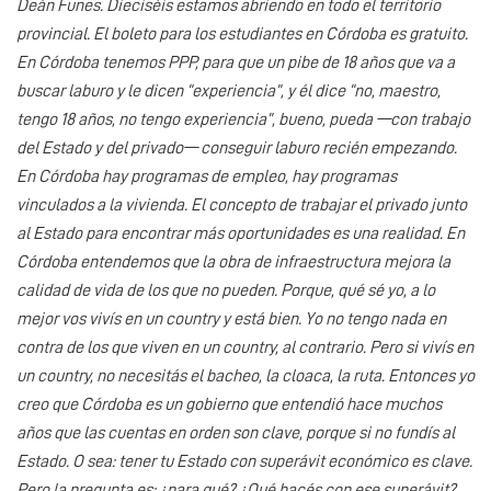
Deán Funes. Dieciséis estamos abriendo en todo el territorio
provincial. El boleto para los estudiantes en Córdoba es gratuito.
En Córdoba tenemos PPP, para que un pibe de 18 años que va a
buscar laburo y le dicen “experiencia”, y él dice “no, maestro,
tengo 18 años, no tengo experiencia”, bueno, pueda —con trabajo
del Estado y del privado— conseguir laburo recién empezando.
En Córdoba hay programas de empleo, hay programas
vinculados a la vivienda. El concepto de trabajar el privado junto
al Estado para encontrar más oportunidades es una realidad. En
Córdoba entendemos que la obra de infraestructura mejora la
calidad de vida de los que no pueden. Porque, qué sé yo, a lo
mejor vos vivís en un country y está bien. Yo no tengo nada en
contra de los que viven en un country, al contrario. Pero si vivís en
un country, no necesitás el bacheo, la cloaca, la ruta. Entonces yo
creo que Córdoba es un gobierno que entendió hace muchos
años que las cuentas en orden son clave, porque si no fundís al
Estado. O sea: tener tu Estado con superávit económico es clave.
Pero la pregunta es: ¿para qué? ¿Qué hacés con ese superávit?