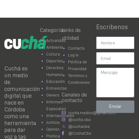
Escribenos
Categorías
Links de
utilidad
Actualidad
Ambiente
Contacto
Cultura
Log In
Deportes
Política de
Cuchá es
Derechos
Privacidad
un medio
Humanos
Términos y
de
Educación
Condiciones
comunicación
Entrevistas
Canales de
digital que
Género
contacto
nace en
Informes
Enviar
Córdoba
Especiales
cucha.medios@gmail.com
como una
Internacionales
@cucha.cba
herramienta
Justicia
@cuchacba
para dar
Opinión
@CuchaCba
voz a las
Política