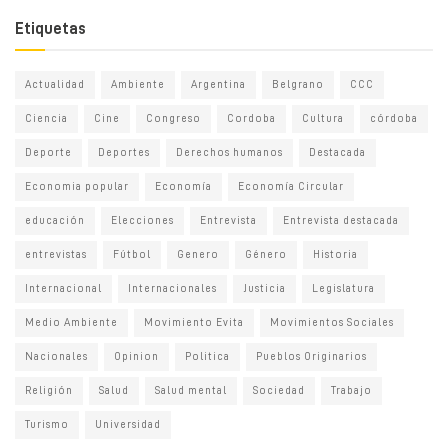
Etiquetas
Actualidad
Ambiente
Argentina
Belgrano
CCC
Ciencia
Cine
Congreso
Cordoba
Cultura
córdoba
Deporte
Deportes
Derechos humanos
Destacada
Economia popular
Economía
Economía Circular
educación
Elecciones
Entrevista
Entrevista destacada
entrevistas
Fútbol
Genero
Género
Historia
Internacional
Internacionales
Justicia
Legislatura
Medio Ambiente
Movimiento Evita
Movimientos Sociales
Nacionales
Opinion
Politica
Pueblos Originarios
Religión
Salud
Salud mental
Sociedad
Trabajo
Turismo
Universidad