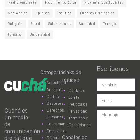
Medio Ambiente
Movimiento Evita
Movimientos Sociales
Nacionales
Opinion
Politica
Pueblos Originarios
Religión
Salud
Salud mental
Sociedad
Trabajo
Turismo
Universidad
Escribenos
Categorías
Links de
utilidad
Actualidad
Ambiente
Contacto
Cultura
Log In
Deportes
Política de
Cuchá es
Derechos
Privacidad
un medio
Humanos
Términos y
de
Educación
Condiciones
comunicación
Entrevistas
Canales de
digital que
Género