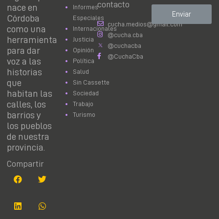
contacto
nace en
Informes
Enviar
Córdoba
Especiales
cucha.medios@gmail.com
como una
Internacionales
@cucha.cba
herramienta
Justicia
@cuchacba
para dar
Opinión
@CuchaCba
voz a las
Política
historias
Salud
que
Sin Cassette
habitan las
Sociedad
calles, los
Trabajo
barrios y
Turismo
los pueblos
de nuestra
provincia.
Compartir