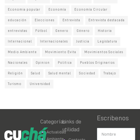
Economia popular
Economía
Economía Circular
educación
Elecciones
Entrevista
Entrevista destacada
entrevistas
Fútbol
Genero
Género
Historia
Internacional
Internacionales
Justicia
Legislatura
Medio Ambiente
Movimiento Evita
Movimientos Sociales
Nacionales
Opinion
Politica
Pueblos Originarios
Religión
Salud
Salud mental
Sociedad
Trabajo
Turismo
Universidad
Escribenos
Categorías
Links de
utilidad
Actualidad
Ambiente
Contacto