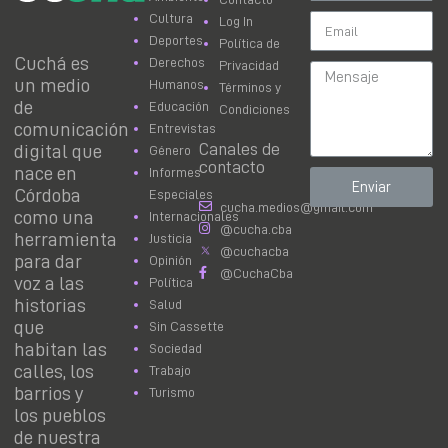
Cultura
Log In
Deportes
Política de
Cuchá es
Derechos
Privacidad
un medio
Humanos
Términos y
de
Educación
Condiciones
comunicación
Entrevistas
Canales de
digital que
Género
contacto
nace en
Informes
Enviar
Córdoba
Especiales
cucha.medios@gmail.com
como una
Internacionales
@cucha.cba
herramienta
Justicia
@cuchacba
para dar
Opinión
@CuchaCba
voz a las
Política
historias
Salud
que
Sin Cassette
habitan las
Sociedad
calles, los
Trabajo
barrios y
Turismo
los pueblos
de nuestra