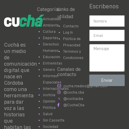
Escribenos
Categorías
Links de
utilidad
Actualidad
Ambiente
Contacto
Cultura
Log In
Deportes
Política de
Cuchá es
Derechos
Privacidad
un medio
Humanos
Términos y
de
Educación
Condiciones
comunicación
Entrevistas
Canales de
digital que
Género
contacto
nace en
Informes
Enviar
Córdoba
Especiales
cucha.medios@gmail.com
como una
Internacionales
@cucha.cba
herramienta
Justicia
@cuchacba
para dar
Opinión
@CuchaCba
voz a las
Política
historias
Salud
que
Sin Cassette
habitan las
Sociedad