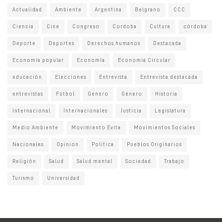
Actualidad
Ambiente
Argentina
Belgrano
CCC
Ciencia
Cine
Congreso
Cordoba
Cultura
córdoba
Deporte
Deportes
Derechos humanos
Destacada
Economia popular
Economía
Economía Circular
educación
Elecciones
Entrevista
Entrevista destacada
entrevistas
Fútbol
Genero
Género
Historia
Internacional
Internacionales
Justicia
Legislatura
Medio Ambiente
Movimiento Evita
Movimientos Sociales
Nacionales
Opinion
Politica
Pueblos Originarios
Religión
Salud
Salud mental
Sociedad
Trabajo
Turismo
Universidad