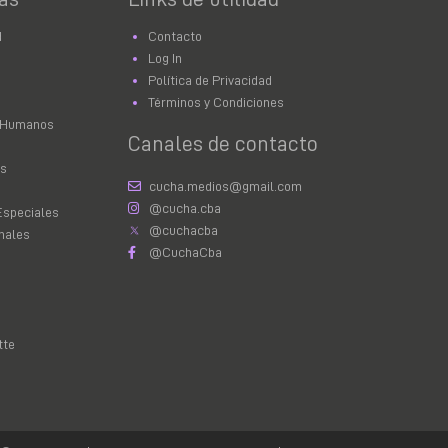
d
Contacto
Log In
Política de Privacidad
Términos y Condiciones
 Humanos
Canales de contacto
as
cucha.medios@gmail.com
@cucha.cba
Especiales
@cuchacba
nales
@CuchaCba
tte