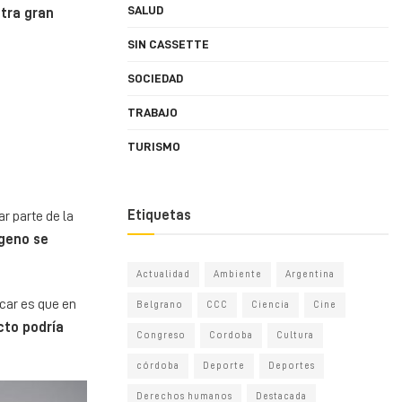
SALUD
Otra gran
SIN CASSETTE
SOCIEDAD
TRABAJO
TURISMO
Etiquetas
r parte de la
ógeno se
Actualidad
Ambiente
Argentina
car es que en
Belgrano
CCC
Ciencia
Cine
cto podría
Congreso
Cordoba
Cultura
córdoba
Deporte
Deportes
Derechos humanos
Destacada