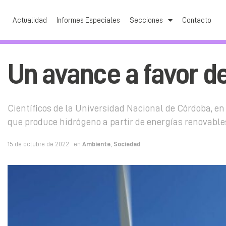
Actualidad
Informes Especiales
Secciones
Contacto
Un avance a favor d
Científicos de la Universidad Nacional de Córdoba, e
que produce hidrógeno a partir de energías renovables.
15 de octubre de 2022
en
Ambiente
,
Sociedad