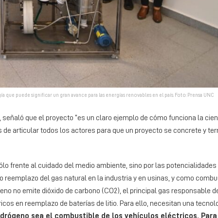
 que puede significar un gran avance para las energías renovables en el país. Foto: Prensa UNC
ra, señaló que el proyecto “es un claro ejemplo de cómo funciona la cie
de articular todos los actores para que un proyecto se concrete y te
sólo frente al cuidado del medio ambiente, sino por las potencialidad
mo reemplazo del gas natural en la industria y en usinas, y como combu
eno no emite dióxido de carbono (CO2), el principal gas responsable d
tricos en reemplazo de baterías de litio. Para ello, necesitan una tecno
drógeno sea el combustible de los vehículos eléctricos. Para 