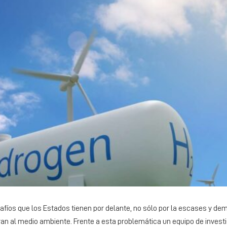
afíos que los Estados tienen por delante, no sólo por la escases y de
ran al medio ambiente. Frente a esta problemática un equipo de invest