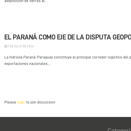
adquisición de tierras al...
EL PARANÁ COMO EJE DE LA DISPUTA GEOP
7 DE JULIO DE 2026
La hidrovía Paraná-Paraguay constituye el principal corredor logístico del p
exportaciones nacionales,...
Please
login
to join discussion
Categorí