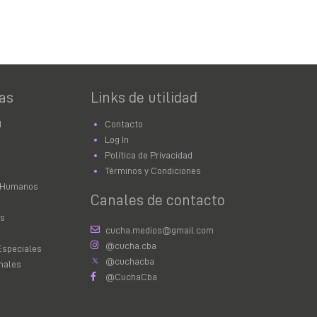
as
Links de utilidad
d
Contacto
Log In
Política de Privacidad
Términos y Condiciones
 Humanos
Canales de contacto
as
cucha.medios@gmail.com
@cucha.cba
Especiales
@cuchacba
nales
@CuchaCba