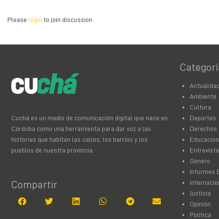
Please
login
to join discussion
Categorí
Actualida
Ambiente
Cultura
Deportes
Cuchá es un medio de comunicación digital que nace en
Derechos
Córdoba como una herramienta para dar voz a las
Educación
historias que habitan las calles, los barrios y los
Entrevist
pueblos de nuestra provincia.
Género
Informes 
Internacio
Compartir
Justicia
Opinión
Política