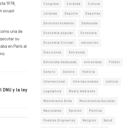
sta 1978,
Congreso
Cordoba
Cultura
én ocupó
córdoba
Deporte
Deportes
Derechos humanos
Destacada
 como una de
Economia popular
Economía
ejecutar su
Economía Circular
educación
aba en París al
Elecciones
Entrevista
mo.
Entrevista destacada
entrevistas
Fútbol
Genero
Género
Historia
Internacional
Internacionales
Justicia
 DNU y la ley
Legislatura
Medio Ambiente
Movimiento Evita
Movimientos Sociales
Nacionales
Opinion
Politica
Pueblos Originarios
Religión
Salud