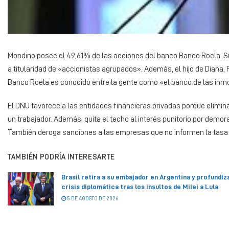
Mondino posee el 49,61% de las acciones del banco Banco Roela. Su 
a titularidad de «accionistas agrupados». Además, el hijo de Diana, 
Banco Roela es conocido entre la gente como «el banco de las inmob
El DNU favorece a las entidades financieras privadas porque elimina
un trabajador. Además, quita el techo al interés punitorio por demor
También deroga sanciones a las empresas que no informen la tasa de 
TAMBIÉN PODRÍA INTERESARTE
Brasil retira a su embajador en Argentina y profundiza
crisis diplomática tras los insultos de Milei a Lula
5 DE AGOSTO DE 2026