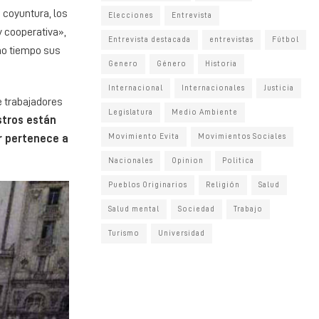
a coyuntura, los
Elecciones
Entrevista
 y cooperativa»,
Entrevista destacada
entrevistas
Fútbol
mo tiempo sus
Genero
Género
Historia
Internacional
Internacionales
Justicia
e trabajadores
Legislatura
Medio Ambiente
stros están
Movimiento Evita
Movimientos Sociales
r pertenece a
Nacionales
Opinion
Politica
Pueblos Originarios
Religión
Salud
Salud mental
Sociedad
Trabajo
Turismo
Universidad