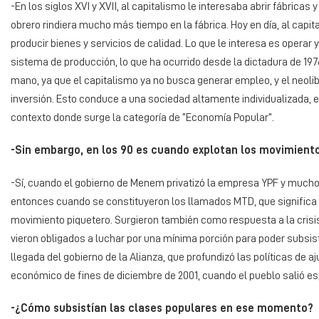
-En los siglos XVI y XVII, al capitalismo le interesaba abrir fábricas
obrero rindiera mucho más tiempo en la fábrica. Hoy en día, al capital
producir bienes y servicios de calidad. Lo que le interesa es operar
sistema de producción, lo que ha ocurrido desde la dictadura de 197
mano, ya que el capitalismo ya no busca generar empleo, y el neolib
inversión. Esto conduce a una sociedad altamente individualizada, e
contexto donde surge la categoría de “Economía Popular”.
-Sin embargo, en los 90 es cuando explotan los movimient
-Sí, cuando el gobierno de Menem privatizó la empresa YPF y muchos
entonces cuando se constituyeron los llamados MTD, que significa
movimiento piquetero. Surgieron también como respuesta a la cris
vieron obligados a luchar por una mínima porción para poder subsist
llegada del gobierno de la Alianza, que profundizó las políticas de a
económico de fines de diciembre de 2001, cuando el pueblo salió e
-¿Cómo subsistían las clases populares en ese momento?