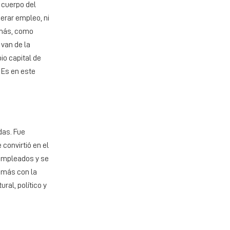
l cuerpo del
nerar empleo, ni
demás, como
 van de la
io capital de
 Es en este
das. Fue
convirtió en el
sempleados y se
n más con la
ral, político y