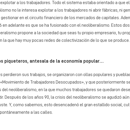
 y explotar a los trabajadores. Todo el sistema estaba orientado a que e
ismo no le interesa explotar a los trabajadores ni abrir fábricas, ni ge
 y gestionar en el circuito financiero de los mercados de capitales. A
6 en adelante es que se ha fusionado con el neoliberalismo. Estos dos
eralismo propone a la sociedad que seas tu propio empresario, tu prop
n la que hay muy pocas redes de colectivización de lo que se produce.
os piqueteros, antesala de la economía popular…
 perdieron sus trabajos, se organizaron con ollas populares y puebla
 «Movimiento de Trabajadores Desocupados», y que posteriormente se 
is del neoliberalismo, en la que muchos trabajadores se quedaron de
ir. Después de los años 90, la crisis del neoliberalismo se agudizó aú
juste. Y, como sabemos, esto desencadenó el gran estallido social, cultu
spontáneamente a las calles.