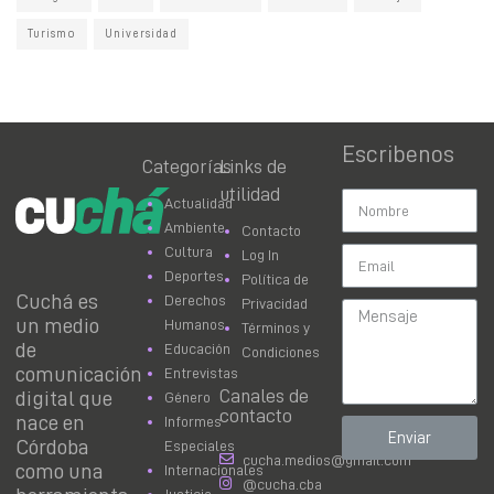
Turismo
Universidad
Escribenos
Categorías
Links de
utilidad
Actualidad
Ambiente
Contacto
Cultura
Log In
Deportes
Política de
Cuchá es
Derechos
Privacidad
un medio
Humanos
Términos y
de
Educación
Condiciones
comunicación
Entrevistas
Canales de
digital que
Género
contacto
nace en
Informes
Enviar
Córdoba
Especiales
cucha.medios@gmail.com
como una
Internacionales
@cucha.cba
Justicia