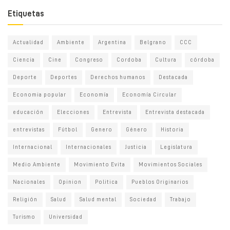
Etiquetas
Actualidad
Ambiente
Argentina
Belgrano
CCC
Ciencia
Cine
Congreso
Cordoba
Cultura
córdoba
Deporte
Deportes
Derechos humanos
Destacada
Economia popular
Economía
Economía Circular
educación
Elecciones
Entrevista
Entrevista destacada
entrevistas
Fútbol
Genero
Género
Historia
Internacional
Internacionales
Justicia
Legislatura
Medio Ambiente
Movimiento Evita
Movimientos Sociales
Nacionales
Opinion
Politica
Pueblos Originarios
Religión
Salud
Salud mental
Sociedad
Trabajo
Turismo
Universidad