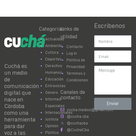
Escribenos
Categorías
Links de
utilidad
Actualidad
Ambiente
Contacto
Cultura
Log In
Deportes
Política de
Cuchá es
Derechos
Privacidad
un medio
Humanos
Términos y
de
Educación
Condiciones
comunicación
Entrevistas
Canales de
digital que
Género
contacto
nace en
Informes
Enviar
Córdoba
Especiales
cucha.medios@gmail.com
como una
Internacionales
@cucha.cba
herramienta
Justicia
@cuchacba
para dar
Opinión
@CuchaCba
voz a las
Política