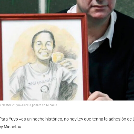
 Néstor «Yuyo» García, padres de Micaela
. Para Yuyo «es un hecho histórico, no hay ley que tenga la adhesión de 
ey Micaela».