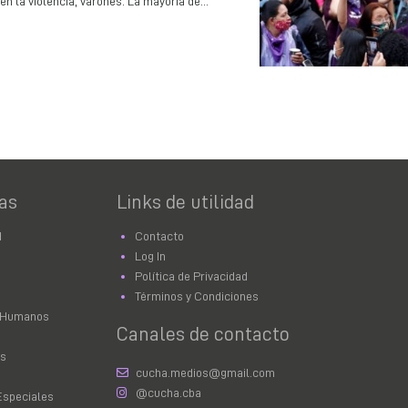
 la violencia, varones. La mayoría de...
as
Links de utilidad
d
Contacto
Log In
Política de Privacidad
Términos y Condiciones
 Humanos
Canales de contacto
as
cucha.medios@gmail.com
@cucha.cba
Especiales