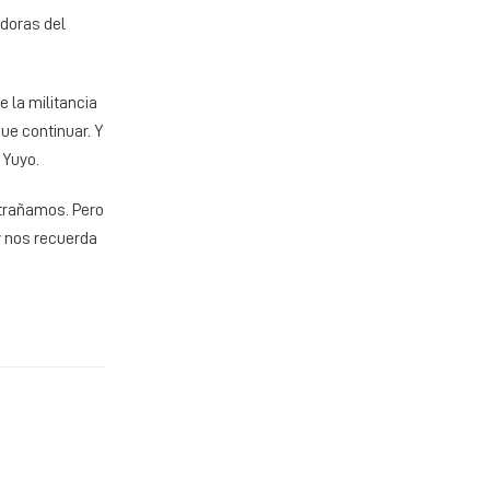
adoras del
 la militancia
ue continuar. Y
 Yuyo.
xtrañamos. Pero
y nos recuerda