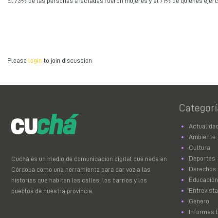
El 73% de las personas afectadas fueron mujeres y el 71% de quienes ejercen
Please
login
to join discussion
Categorí
Actualida
Ambiente
Cultura
Deportes
Cuchá es un medio de comunicación digital que nace en
Derechos
Córdoba como una herramienta para dar voz a las
Educación
historias que habitan las calles, los barrios y los
Entrevist
pueblos de nuestra provincia.
Género
Informes 