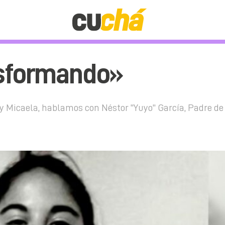
nsformando»
 Micaela, hablamos con Néstor "Yuyo" García, Padre de 