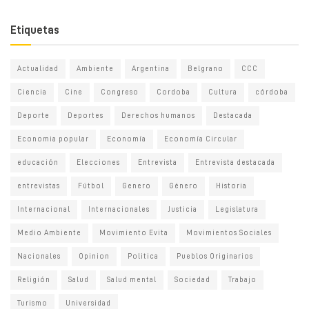
Etiquetas
Actualidad
Ambiente
Argentina
Belgrano
CCC
Ciencia
Cine
Congreso
Cordoba
Cultura
córdoba
Deporte
Deportes
Derechos humanos
Destacada
Economia popular
Economía
Economía Circular
educación
Elecciones
Entrevista
Entrevista destacada
entrevistas
Fútbol
Genero
Género
Historia
Internacional
Internacionales
Justicia
Legislatura
Medio Ambiente
Movimiento Evita
Movimientos Sociales
Nacionales
Opinion
Politica
Pueblos Originarios
Religión
Salud
Salud mental
Sociedad
Trabajo
Turismo
Universidad