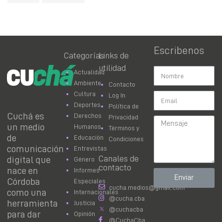
Escribenos
Categorías
Links de
utilidad
Actualidad
Ambiente
Contacto
Cultura
Log In
Deportes
Política de
Cuchá es
Derechos
Privacidad
un medio
Humanos
Términos y
de
Educación
Condiciones
comunicación
Entrevistas
Canales de
digital que
Género
contacto
nace en
Informes
Enviar
Córdoba
Especiales
cucha.medios@gmail.com
como una
Internacionales
@cucha.cba
herramienta
Justicia
@cuchacba
para dar
Opinión
@CuchaCba