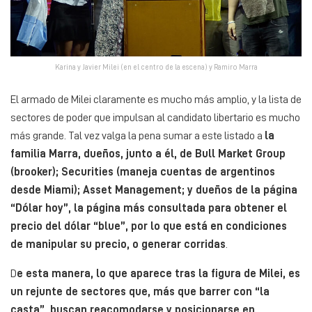
Karina y Javier Milei (en el centro de la escena) y Ramiro Marra
El armado de Milei claramente es mucho más amplio, y la lista de
sectores de poder que impulsan al candidato libertario es mucho
más grande. Tal vez valga la pena sumar a este listado a
la
familia Marra, dueños, junto a él, de Bull Market Group
(brooker); Securities (maneja cuentas de argentinos
desde Miami); Asset Management; y dueños de la página
“Dólar hoy”, la página más consultada para obtener el
precio del dólar “blue”, por lo que está en condiciones
de manipular su precio, o generar corridas
.
D
e esta manera, lo que aparece tras la figura de Milei, es
un rejunte de sectores que, más que barrer con “la
casta”, buscan reacomodarse y posicionarse en