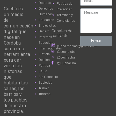
Deportes
Política de
Cuchá es
Derechos
Privacidad
un medio
Humanos
Términos y
de
Educación
Condiciones
comunicación
Entrevistas
Canales de
digital que
Género
contacto
nace en
Informes
Enviar
Córdoba
Especiales
cucha.medios@gmail.com
como una
Internacionales
@cucha.cba
herramienta
Justicia
@cuchacba
para dar
Opinión
@CuchaCba
voz a las
Política
historias
Salud
que
Sin Cassette
habitan las
Sociedad
calles, los
Trabajo
barrios y
Turismo
los pueblos
de nuestra
provincia.