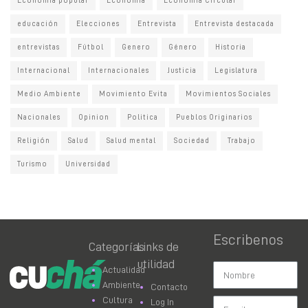
Economia popular
Economía
Economía Circular
educación
Elecciones
Entrevista
Entrevista destacada
entrevistas
Fútbol
Genero
Género
Historia
Internacional
Internacionales
Justicia
Legislatura
Medio Ambiente
Movimiento Evita
Movimientos Sociales
Nacionales
Opinion
Politica
Pueblos Originarios
Religión
Salud
Salud mental
Sociedad
Trabajo
Turismo
Universidad
Escribenos
Categorías
Links de
utilidad
Actualidad
Ambiente
Contacto
Cultura
Log In