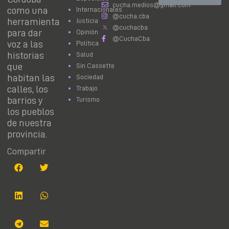
cucha.medios@gmail.com
como una
Internacionales
@cucha.cba
herramienta
Justicia
@cuchacba
para dar
Opinión
@CuchaCba
voz a las
Política
historias
Salud
que
Sin Cassette
habitan las
Sociedad
calles, los
Trabajo
barrios y
Turismo
los pueblos
de nuestra
provincia.
Compartir