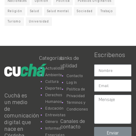
Nacionales
Opinion
Politica
Pueblos Originarios
Religión
Salud
Salud mental
Sociedad
Trabajo
Turismo
Universidad
Escribenos
Categorías
Links de
utilidad
Actualidad
Ambiente
Contacto
Cultura
Log In
Deportes
Política de
Cuchá es
Derechos
Privacidad
un medio
Humanos
Términos y
de
Educación
Condiciones
comunicación
Entrevistas
Canales de
digital que
Género
contacto
nace en
Informes
Enviar
Córdoba
Especiales