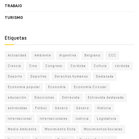
TRABAJO
TURISMO
Etiquetas
Actualidad
Ambiente
Argentina
Belgrano
CCC
Ciencia
Cine
Congreso
Cordoba
Cultura
córdoba
Deporte
Deportes
Derechos humanos
Destacada
Economia popular
Economía
Economía Circular
educación
Elecciones
Entrevista
Entrevista destacada
entrevistas
Fútbol
Genero
Género
Historia
Internacional
Internacionales
Justicia
Legislatura
Medio Ambiente
Movimiento Evita
Movimientos Sociales